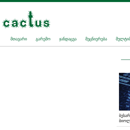
მთავარი
გარემო
ჯანდაცვა
მეცნიერება
მულტიმ
ბესა
ბიოლ