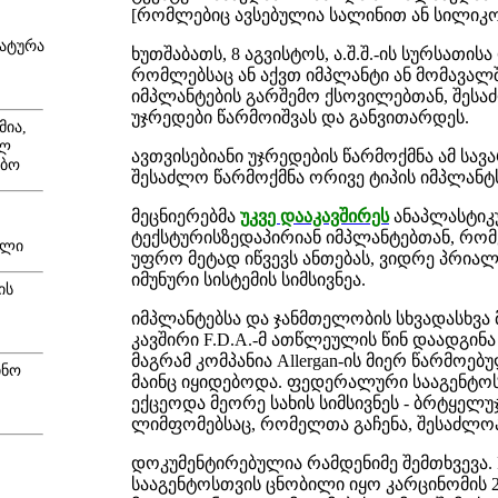
[რომლებიც ავსებულია სალინით ან სილიკონ
რატურა
ხუთშაბათს, 8 აგვისტოს, ა.შ.შ.-ის სურსათი
რომლებსაც ან აქვთ იმპლანტი ან მომავალშ
იმპლანტების გარშემო ქსოვილებთან, შესაძ
უჯრედები წარმოიშვას და განვითარდეს.
მია,
ალ
ავთვისებიანი უჯრედების წარმოქმნა ამ სავ
ებო
შესაძლო წარმოქმნა ორივე ტიპის იმპლანტს
მეცნიერებმა
უკვე დააკავშირეს
ანაპლასტიკ
ტექსტურისზედაპირიან იმპლანტებთან, რომ
ილი
უფრო მეტად იწვევს ანთებას, ვიდრე პრია
იმუნური სისტემის სიმსივნეა.
ის
იმპლანტებსა და ჯანმთელობის სხვადასხვ
კავშირი F.D.A.-მ ათწლეულის წინ დაადგინა
მაგრამ კომპანია Allergan-ის მიერ წარმოე
ინო
მაინც იყიდებოდა. ფედერალური სააგენტო
ექცეოდა მეორე სახის სიმსივნეს - ბრტყელუ
ლიმფომებსაც, რომელთა გაჩენა, შესაძლოა
დოკუმენტირებულია რამდენიმე შემთხვევა. F
სააგენტოსთვის ცნობილი იყო კარცინომის 20