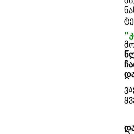
მს
ნა
ტე
"კ
მო
წლ
ჩ
და
ვა
ყვ
და