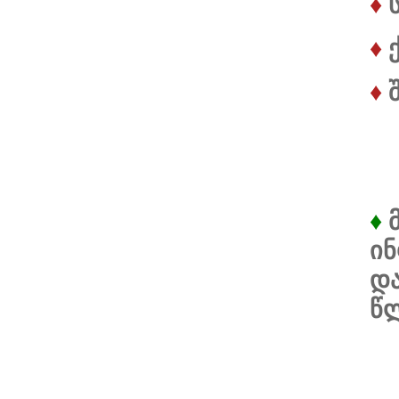
♦
♦
♦
♦
ინ
და
წ