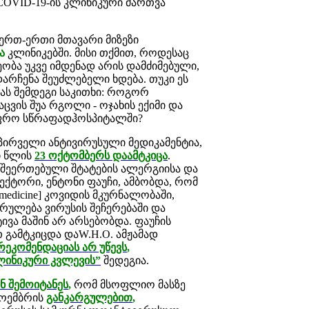
OVID-19-ის კლინიკური მართვა
 ერთ-ერთი მთავარი მიზეზი
ა
კლინიკებში. მისი თქმით, როდესაც
ეობა უკვე იმდენად არის დამძიმებული,
არჩენა შეუძლებელი ხდება. თუკი ეს
გას შემდეგი საკითხი: როგორ
ცვის შუა რგოლი - ოჯახის ექიმი და
 უფრო სწრაფადჰოსპიტალში?
 პირველი ანტივირუსული მედიკამენტია,
ი წლის
23 ოქტომბერს დაამტკიცა
.
სშეერთებული შტატების ალერგიისა და
ექტორი, ენტონი ფაუჩი, ამბობდა, რომ
 medicine] კოვიდის მკურნალობაში,
რულება ვირუსის შეჩერებაში და
ვა მაშინ არ არსებობდა. ფაუჩის
 გამტკიცდა დაW.H.O. ამჟამად
რეკომენდაციას არ უწევს
,
ინიკური კვლევის”
შედეგია.
ინ შემოიტანეს
,
რომ მსოფლიო მასზე
ნოემბრის
განკარგულებით
,