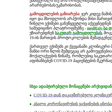
ემსხვერპლა თუ არა რომელიმეპაციენტის/პ
არარსებობას/უკმარისობას.
გამოცდილების გაზიარება
: ჯერ კიდევ მაშ
იყო და მსოფლიოს არჰქონდა მისი მართვი
ჩინელი ექიმები განუწყვეტლივ აქვეყნედნე
სამედიცინო პლატროფმებზე -
medRxiv-სა დ
უზიარებდნენ
საკუთარ გამოცდილებას.
მოგვ
19-ის მართვის პროტოკოლების შემადგენე
ქართველ ექიმებს კი ქვეყანაში კლინიკური 
შანსი ორი წლის შემდეგაც არ გამოუყენებ
მოქალაქეების წინაშე, რომლებიც საკუთარ
აფინანსებენ COVID-19 პაციენტების მკურ
სხვა ადაპტირებული მონაცემები არქივიდან
♦
COVID-19-თან დაკავშირებული კლინიკუ
♦
ახალი კორონავირუსის ვაქცინების ცნობ