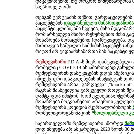
დაკავშირებით, თუ როგორ მიმდინარეობს C
საქართველოში.
თენგიზ ცერცვაძის თქმით, გარდაცვალების
პაციენტების
დაგვიანებული მიმართვიანობა
პაციენტი კლინიკაში ხვდება, მისი მდგომარ
რომ არსებული მწირი რესურსებით მისი გად
მოსაზრება მონაცემებით [და]მტკიცდება, დ
მართავდა საშუალო სიმძიმისპაციენტს ჯანდა
რატომ არ გადაამისამართა მან პაციენტი
რემდევისირი
F.D.A.-ს მიერ დამტკიცებული
რომელიც COVID-19-ისსამართავად გასულ
რემდესივირის დამტკიცების დღეს ამერიკი
ინფექციური დაავადებების ინსტიტუტის დირ
რემდესივირი არაა “გარღვევა” [“knock-out”
მაგრამ მასშეუძლია გარკვეული როლის შეს
დამტკიცდა იმიტომ, რომ უკეთესიალტერნატი
მოსაზრება მოგვიანებით არაერთი კვლევით
რემდესივირს კოვიდის მკურნალობისთვის
რომელიცორგანიზაციის
“
სოლიდარული კლ
საქართველოში რემდესივირი სწორედ
მაშ
დიდ იმედებს არ ამყარებდა. 2020 წლის 30 